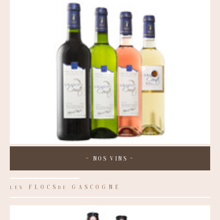
~
NOS VINS
~
FLOCS
GASCOGNE
LES
DE