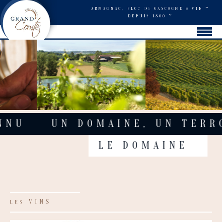
~
ARMAGNAC, FLOC DE GASCOGNE & VIN
~
DEPUIS 1800
UN DOMAINE, UN TERROIR
LE DOMAINE
VINS
LES