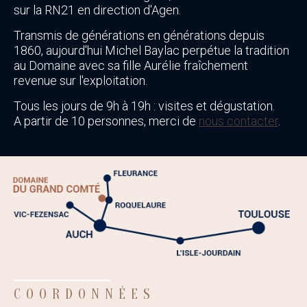
sur la RN21 en direction d'Agen.
Transmis de générations en générations depuis
1860, aujourd'hui Michel Baylac perpétue la tradition
au Domaine avec sa fille Aurélie fraîchement
revenue sur l'exploitation.
Tous les jours de 9h à 19h : visites et dégustation.
A partir de 10 personnes, merci de
nous contacter
.
COORDONNÉES